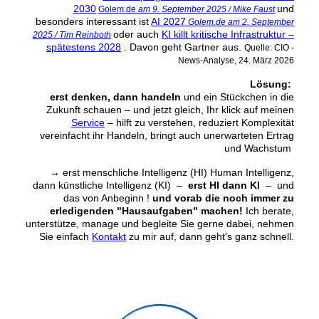
2030
und
Golem.de
am 9. September 2025 / Mike Faust
besonders interessant ist
AI 2027
Golem.de am 2. September
oder auch
KI killt kritische Infrastruktur –
2025 / Tim Reinboth
spätestens 2028
. Davon geht Gartner aus.
Quelle: CIO -
News-Analyse, 24. März 2026
Lösung:
erst denken, dann handeln
und ein Stückchen in die
Zukunft schauen ‒ und jetzt gleich, Ihr klick auf meinen
Service
‒ hilft zu verstehen, reduziert Komplexität
vereinfacht ihr Handeln, bringt auch unerwarteten Ertrag
und Wachstum
→
erst menschliche Intelligenz (HI) Human Intelligenz,
dann künstliche Intelligenz (KI) –
erst HI dann KI
– und
das von Anbeginn !
und vorab die noch immer zu
erledigenden "Hausaufgaben" machen!
Ich berate,
unterstütze, manage und begleite Sie gerne dabei, nehmen
Sie einfach
Kontakt
zu mir auf, dann geht's ganz schnell.