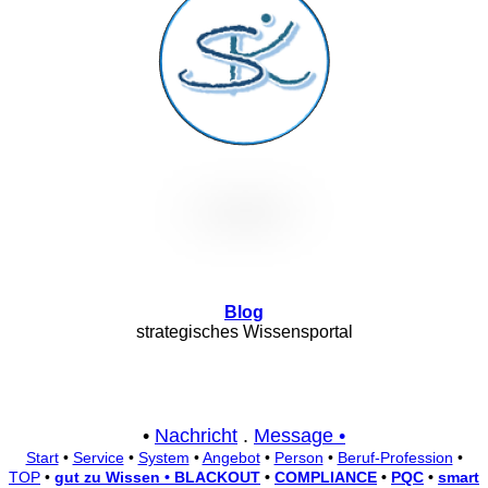
Blog
strategisches Wissensportal
•
Nachricht
.
Message •
Start
•
Service
•
System
•
Angebot
•
Person
•
Beruf-Profession
•
TOP
•
gut zu Wissen • BLACKOUT
•
COMPLIANCE
•
PQC
•
smart