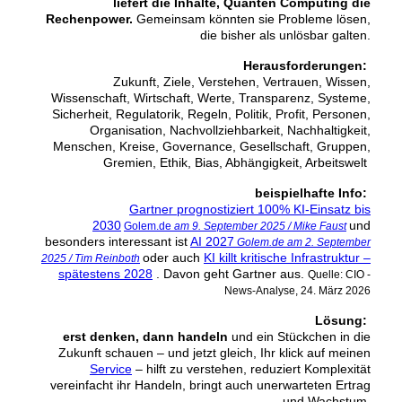
liefert die Inhalte, Quanten Computing die
Rechenpower.
Gemeinsam könnten sie Probleme lösen,
die bisher als unlösbar galten.
Herausforderungen:
Zukunft, Ziele, Verstehen, Vertrauen, Wissen,
Wissenschaft, Wirtschaft, Werte, Transparenz, Systeme,
Sicherheit, Regulatorik, Regeln, Politik, Profit, Personen,
Organisation, Nachvollziehbarkeit, Nachhaltigkeit,
Menschen, Kreise, Governance, Gesellschaft, Gruppen,
Gremien, Ethik, Bias, Abhängigkeit, Arbeitswelt
beispielhafte Info:
Gartner prognostiziert 100% KI-Einsatz bis
2030
und
Golem.de
am 9. September 2025 / Mike Faust
besonders interessant ist
AI 2027
Golem.de am 2. September
oder auch
KI killt kritische Infrastruktur –
2025 / Tim Reinboth
spätestens 2028
. Davon geht Gartner aus.
Quelle: CIO -
News-Analyse, 24. März 2026
Lösung:
erst denken, dann handeln
und ein Stückchen in die
Zukunft schauen ‒ und jetzt gleich, Ihr klick auf meinen
Service
‒ hilft zu verstehen, reduziert Komplexität
vereinfacht ihr Handeln, bringt auch unerwarteten Ertrag
und Wachstum