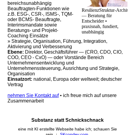
bereichsunabhängig
Beauftragten-Funktionen wie
ResilienzStruktur‑Architekt
z.B. ESG-, CSR-, ISMS-, TQM-
— Beratung für
oder BCMS- Beauftragte,
Entscheider •
Interimsmandate sowie
praxisnah, fundiert,
Beratungs- und Projekt-
unabhängig
Coaching Einsätze
» Strategie, Organisation, Führung, Integration,
Aktivierung und Verbesserung
Ebene:
Direktor, Geschäftsführer — (CRO, CDO, CIO,
COO, CEO - CxO) — oder Vorstände Bereich
Unternehmensentwicklung und
Unternehmenssteuerung, Ausrichtung und Strategie,
Organisation
Einsatzort:
national, Europa oder weltweit; deutscher
Vertrag
nehmen Sie Kontakt auf
• ich freue mich auf unsere
Zusammenarbeit
Substanz statt Schnickschnack
eine mit KI erstellte Webseite habe ich; schauen Sie
rein
↓
SKcondev.com