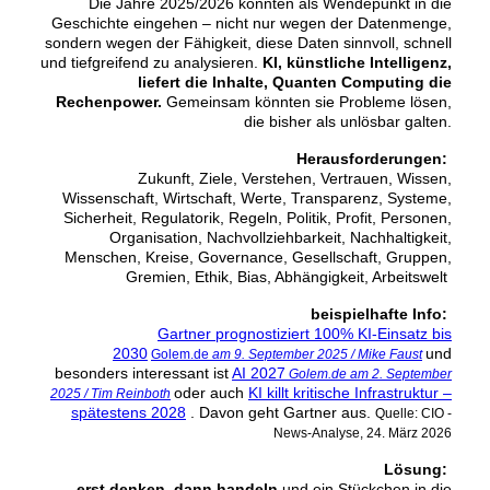
Die Jahre 2025/2026 könnten als Wendepunkt in die
Geschichte eingehen – nicht nur wegen der Datenmenge,
sondern wegen der Fähigkeit, diese Daten sinnvoll, schnell
und tiefgreifend zu analysieren.
KI, künstliche Intelligenz,
liefert die Inhalte, Quanten Computing die
Rechenpower.
Gemeinsam könnten sie Probleme lösen,
die bisher als unlösbar galten.
Herausforderungen:
Zukunft, Ziele, Verstehen, Vertrauen, Wissen,
Wissenschaft, Wirtschaft, Werte, Transparenz, Systeme,
Sicherheit, Regulatorik, Regeln, Politik, Profit, Personen,
Organisation, Nachvollziehbarkeit, Nachhaltigkeit,
Menschen, Kreise, Governance, Gesellschaft, Gruppen,
Gremien, Ethik, Bias, Abhängigkeit, Arbeitswelt
beispielhafte Info:
Gartner prognostiziert 100% KI-Einsatz bis
2030
und
Golem.de
am 9. September 2025 / Mike Faust
besonders interessant ist
AI 2027
Golem.de am 2. September
oder auch
KI killt kritische Infrastruktur –
2025 / Tim Reinboth
spätestens 2028
. Davon geht Gartner aus.
Quelle: CIO -
News-Analyse, 24. März 2026
Lösung:
erst denken, dann handeln
und ein Stückchen in die