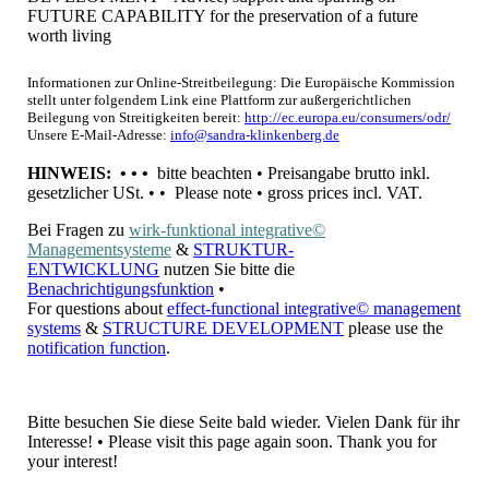
FUTURE CAPABILITY for the preservation of a future
worth living
Informationen zur Online-Streitbeilegung: Die Europäische Kommission
stellt unter folgendem Link eine Plattform zur außergerichtlichen
Beilegung von Streitigkeiten bereit:
http://ec.europa.eu/consumers/odr/
Unsere E-Mail-Adresse:
info@sandra-klinkenberg.de
HINWEIS: • • •
bitte beachten • Preisangabe brutto inkl.
gesetzlicher USt. • • Please note • gross prices incl. VAT.
Bei Fragen zu
wirk-funktional integrative©
Managementsysteme
&
STRUKTUR-
ENTWICKLUNG
nutzen Sie bitte die
Benachrichtigungsfunktion
•
For questions about
effect-functional integrative© management
systems
&
STRUCTURE DEVELOPMENT
please use the
notification function
.
Bitte besuchen Sie diese Seite bald wieder. Vielen Dank für ihr
Interesse! • Please visit this page again soon. Thank you for
your interest!