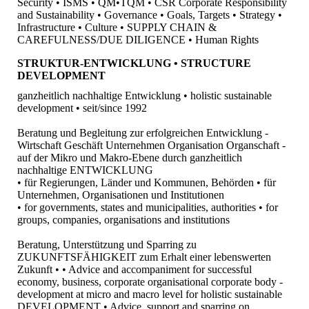
Security • ISMS • QM•TQM • CSR Corporate Responsibility
and Sustainability • Governance • Goals, Targets • Strategy •
Infrastructure • Culture • SUPPLY CHAIN &
CAREFULNESS/DUE DILIGENCE • Human Rights
STRUKTUR-ENTWICKLUNG • STRUCTURE
DEVELOPMENT
ganzheitlich nachhaltige Entwicklung • holistic sustainable
development • seit/since 1992
Beratung und Begleitung zur erfolgreichen Entwicklung -
Wirtschaft Geschäft Unternehmen Organisation Organschaft -
auf der Mikro und Makro-Ebene durch ganzheitlich
nachhaltige ENTWICKLUNG
• für Regierungen, Länder und Kommunen, Behörden • für
Unternehmen, Organisationen und Institutionen
• for governments, states and municipalities, authorities • for
groups, companies, organisations and institutions
Beratung, Unterstützung und Sparring zu
ZUKUNFTSFÄHIGKEIT zum Erhalt einer lebenswerten
Zukunft • • Advice and accompaniment for successful
economy, business, corporate organisational corporate body -
development at micro and macro level for holistic sustainable
DEVELOPMENT • Advice, support and sparring on