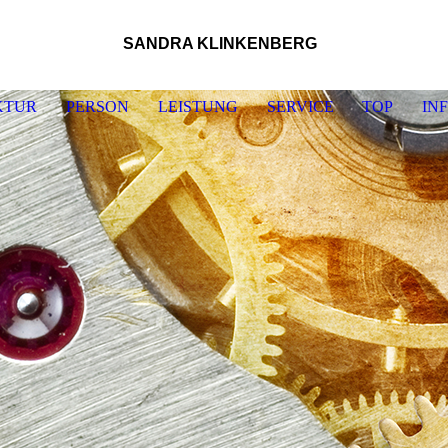
SANDRA KLINKENBERG
KTUR
PERSON
LEISTUNG
SERVICE
TOP
IN