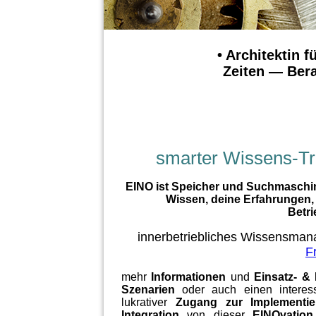
• Architektin f
Zeiten — Bera
smarter Wissens-T
EINO ist Speicher und Suchmaschin
Wissen, deine Erfahrungen,
Betri
innerbetriebliches Wissensman
F
mehr
Informationen
und
Einsatz- &
Szenarien
oder auch einen interes
lukrativer
Zugang zur Implementi
Integration
von dieser
EINOvation