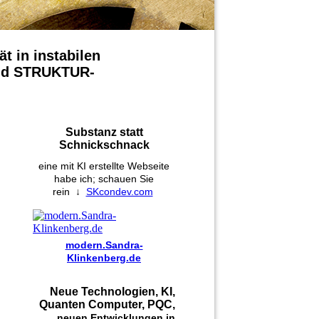
ät in instabilen
 und STRUKTUR-
Substanz statt
Schnickschnack
eine mit KI erstellte Webseite
habe ich; schauen Sie
rein
↓
SKcondev.com
modern.Sandra-
Klinkenberg.de
Neue Technologien, KI,
Quanten Computer, PQC,
...
neuen Entwicklungen in