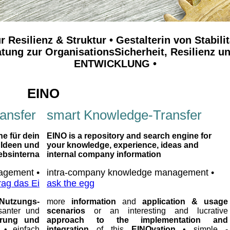
ür Resilienz & Struktur • Gestalterin von Stabilit
tung zur OrganisationsSicherheit, Resilienz
ENTWICKLUNG
•
EINO
ransfer
smart Knowledge-Transfer
e für dein
EINO is a repository and search engine for
 Ideen und
your knowledge, experience, ideas and
ebsinterna
internal company information
agement •
intra-company knowledge management •
rag das Ei
ask the egg
 Nutzungs-
more
information
and
application & usage
santer und
scenarios
or an interesting and lucrative
erung und
approach to the implementation and
• einfach
integration
of this
EINOvation
• simple -