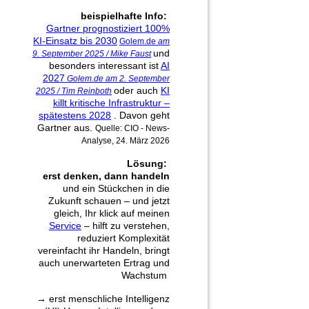
beispielhafte Info:
Gartner prognostiziert 100%
KI-Einsatz bis 2030
Golem.de
am
und
9. September 2025 / Mike Faust
besonders interessant ist
AI
2027
Golem.de am 2. September
oder auch
KI
2025 / Tim Reinboth
killt kritische Infrastruktur –
spätestens 2028
. Davon geht
Gartner aus.
Quelle: CIO - News-
Analyse, 24. März 2026
Lösung:
erst denken, dann handeln
und ein Stückchen in die
Zukunft schauen ‒ und jetzt
gleich, Ihr klick auf meinen
Service
‒ hilft zu verstehen,
reduziert Komplexität
vereinfacht ihr Handeln, bringt
auch unerwarteten Ertrag und
Wachstum
→
erst menschliche Intelligenz