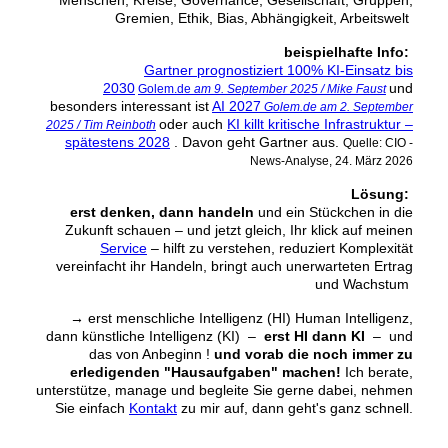
Gremien, Ethik, Bias, Abhängigkeit, Arbeitswelt
beispielhafte Info:
Gartner prognostiziert 100% KI-Einsatz bis
2030
und
Golem.de
am 9. September 2025 / Mike Faust
besonders interessant ist
AI 2027
Golem.de am 2. September
oder auch
KI killt kritische Infrastruktur –
2025 / Tim Reinboth
spätestens 2028
. Davon geht Gartner aus.
Quelle: CIO -
News-Analyse, 24. März 2026
Lösung:
erst denken, dann handeln
und ein Stückchen in die
Zukunft schauen ‒ und jetzt gleich, Ihr klick auf meinen
Service
‒ hilft zu verstehen, reduziert Komplexität
vereinfacht ihr Handeln, bringt auch unerwarteten Ertrag
und Wachstum
→
erst menschliche Intelligenz (HI) Human Intelligenz,
dann künstliche Intelligenz (KI) –
erst HI dann KI
– und
das von Anbeginn !
und vorab die noch immer zu
erledigenden "Hausaufgaben" machen!
Ich berate,
unterstütze, manage und begleite Sie gerne dabei, nehmen
Sie einfach
Kontakt
zu mir auf, dann geht's ganz schnell.